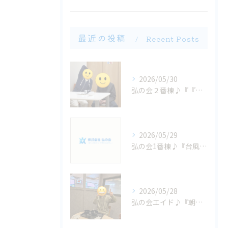
最近の投稿
Recent Posts
2026/05/30
弘の会２番棟♪『『いちにちの終わりに...』』
2026/05/29
弘の会1番棟♪『台風大丈夫かなぁ？』
2026/05/28
弘の会エイド♪『朝から、お腹減った〜大興奮！ 』