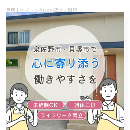
貝塚市でブランクOKの温かい職場
貝塚市で支え合う働きやすい現場
--------------------------------------------------------------------
--
未経験
経験者優遇
高収入
ブランクOK
働きやすい
< 前のページ
一覧に戻る
次のページ >
関連タグ