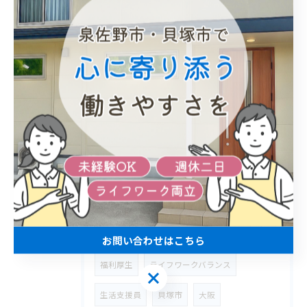
2026/05/28
弘の会エイド♪『朝から、お腹減った〜大興奮！ 』
タグ
Tags
入居者募集
スタッフ
重度
障害者
泉佐野市
グループホーム
行動援護
​居宅介護
正社員
アルバイト
パート
週休二日
資格取得支援制度
お問い合わせはこちら
福利厚生
ライフワークバランス
お問い合わせはこちら
生活支援員
貝塚市
大阪