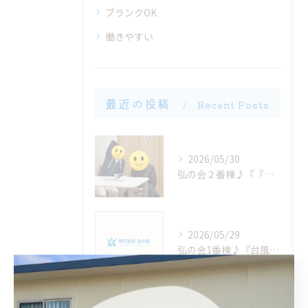
ブランクOK
働きやすい
最近の投稿
Recent Posts
2026/05/30
弘の会２番棟♪『『いちにちの終わりに...』』
2026/05/29
弘の会1番棟♪『台風大丈夫かなぁ？』