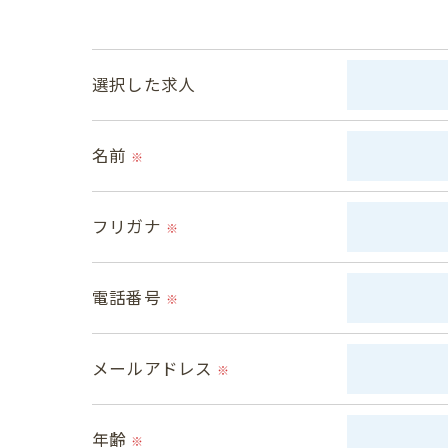
当社ではお客様の同意を得た場合または法
取得した個人情報を第三者に提供すること
選択した求人
＜個人情報の委託について＞
当社では、利用目的の達成に必要な範囲に
名前
※
これらの委託先に対しては個人情報保護契
フリガナ
＜個人情報の安全管理＞
※
当社では、個人情報の漏洩等がなされない
電話番号
※
＜個人情報を与えなかった場合に生じる結
必要な情報を頂けない場合は、それに対応
メールアドレス
※
＜個人情報の開示･訂正・削除･利用停止の
年齢
当社では、お客様の個人情報の開示･訂正･
※