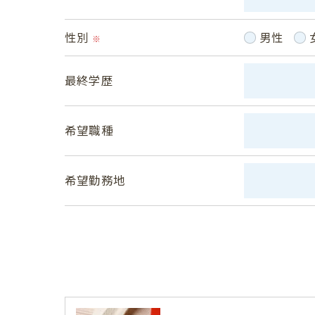
ご本人である事を確認のうえ、対応させて
性別
男性
個人情報の開示･訂正･削除・利用停止の具
※
最終学歴
希望職種
希望勤務地