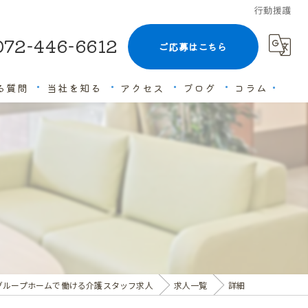
行動援護
072-446-6612
ご応募はこちら
る質問
当社を知る
アクセス
ブログ
コラム
未経験
経験者優遇
高収入
ブランクOK
働きやすい
グループホームで働ける介護スタッフ求人
求人一覧
詳細