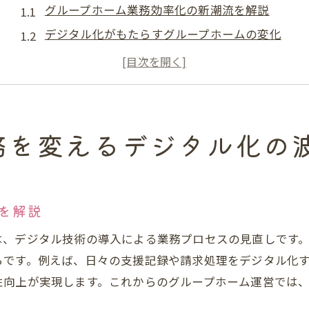
グループホーム業務効率化の新潮流を解説
デジタル化がもたらすグループホームの変化
グループホームに最適なデジタル技術の選び方
現場で実感するデジタル導入の効果とは
グループホームとデジタル化の相性を考察
記録作業を効率化する最新デジタル活用術
務を変えるデジタル化の
グループホーム記録作業を簡単にする方法
記録アプリ導入で変わる現場の働き方
介護記録のデジタル化で業務を時短するコツ
を解説
グループホーム記録ソフトの活用ポイント
は、デジタル技術の導入による業務プロセスの見直しです
SCOPやケアオールなど記録アプリの特徴
らです。例えば、日々の支援記録や請求処理をデジタル化
ペーパーレス化でグループホームの負担軽減
性向上が実現します。これからのグループホーム運営では
グループホーム業務のペーパーレス化実践法