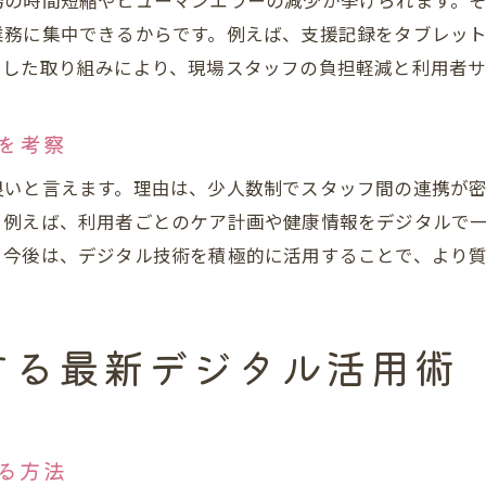
務の時間短縮やヒューマンエラーの減少が挙げられます。
グループホームの安心支援を支える技術とは
業務に集中できるからです。例えば、支援記録をタブレッ
うした取り組みにより、現場スタッフの負担軽減と利用者
IT活用が利用者支援に与えるメリット
グループホームで失敗しないデジタル選び
を考察
クラウド管理がもたらす経営の安定化とは
グループホーム経営を支えるクラウド管理の活用
良いと言えます。理由は、少人数制でスタッフ間の連携が
クラウド導入で実現する経営状況の可視化
。例えば、利用者ごとのケア計画や健康情報をデジタルで
。今後は、デジタル技術を積極的に活用することで、より
グループホーム経営分析に役立つデジタル技術
複数ホームの情報一括管理のポイント
お問い合わせはこちら
お問い合わせはこちら
デジタル化が事業安定化に貢献する理由
する最新デジタル活用術
る方法