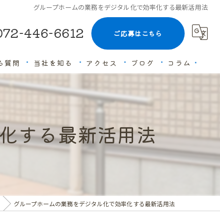
グループホームの業務をデジタル化で効率化する最新活用法
072-446-6612
ご応募はこちら
る質問
当社を知る
アクセス
ブログ
コラム
未経験
経験者優遇
化する最新活用法
高収入
ブランクOK
働きやすい
グループホームの業務をデジタル化で効率化する最新活用法