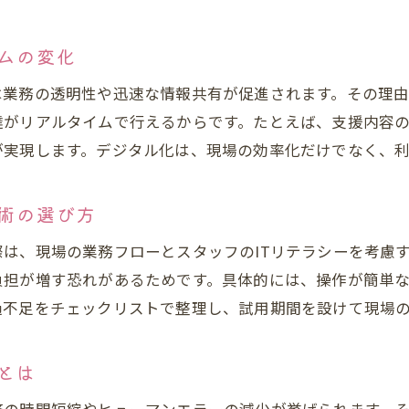
デジタル技術が書類整理をどこまで簡単にするか
ペーパーレス化でグループホームの業務効率化
ムの変化
グループホームの資料管理をデジタルで最適化
は業務の透明性や迅速な情報共有が促進されます。その理
ペーパーレス化がもたらす職場環境の変化
達がリアルタイムで行えるからです。たとえば、支援内容
スタッフ間の情報共有がスムーズになる方法
が実現します。デジタル化は、現場の効率化だけでなく、
グループホームの情報共有を加速させる工夫
スタッフ連携強化に役立つデジタル活用例
術の選び方
日勤夜勤スタッフ間の情報共有を効率化
は、現場の業務フローとスタッフのITリテラシーを考慮
グループホームで安心の伝達体制をつくる方法
負担が増す恐れがあるためです。具体的には、操作が簡単
クラウド管理で情報共有をリアルタイム化
過不足をチェックリストで整理し、試用期間を設けて現場
デジタル導入で支援の質を高める秘訣とは
とは
グループホームで実現する支援質向上の工夫
デジタル化による支援記録の質的向上