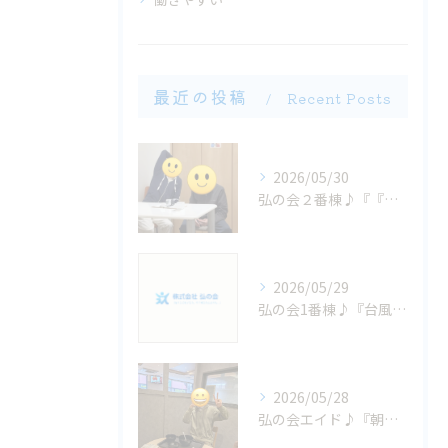
最近の投稿
Recent Posts
2026/05/30
弘の会２番棟♪『『いちにちの終わりに...』』
2026/05/29
弘の会1番棟♪『台風大丈夫かなぁ？』
2026/05/28
弘の会エイド♪『朝から、お腹減った〜大興奮！ 』