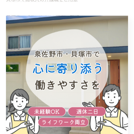
貝塚市でブランクOKの温かい職場
貝塚市で支え合う働きやすい現場
--------------------------------------------------------------------
--
未経験
経験者優遇
高収入
ブランクOK
働きやすい
< 前のページ
一覧に戻る
次のページ >
関連タグ