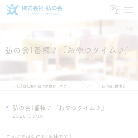
弘の会1番棟♪『おやつタイム♪』
株式会社弘の会は泉佐野市のグループホームで働ける介護スタッフ求人
ブログ
弘の会1番棟♪『おやつタイム♪』
弘の会1番棟♪『おやつタイム♪』
2026/05/13
こんにちは弘の会1番棟です！