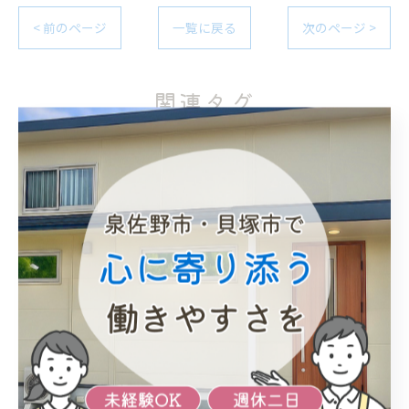
< 前のページ
一覧に戻る
次のページ >
関連タグ
#入居者募集
#大阪
#障害者
#重度
#グループホーム
カテゴリー
Categories
全てのカテゴリー
未経験