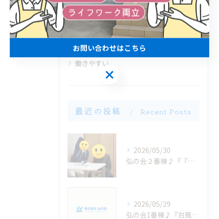
経験者優遇
高収入
ブランクOK
お問い合わせはこちら
働きやすい
お問い合わせはこちら
最近の投稿
Recent Posts
2026/05/30
弘の会２番棟♪『『いちにちの終わりに...』』
2026/05/29
弘の会1番棟♪『台風大丈夫かなぁ？』