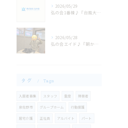
2026/05/29
弘の会1番棟♪『台風大丈夫かなぁ？』
2026/05/28
弘の会エイド♪『朝から、お腹減った〜大興奮！ 』
タグ
Tags
入居者募集
スタッフ
重度
障害者
泉佐野市
グループホーム
行動援護
​居宅介護
正社員
アルバイト
パート