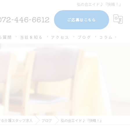
弘の会エイド♪『快晴！』
072-446-6612
ご応募はこちら
る質問
当社を知る
アクセス
ブログ
コラム
未経験
経験者優遇
』
高収入
ブランクOK
働きやすい
ける介護スタッフ求人
ブログ
弘の会エイド♪『快晴！』