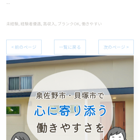
--
未経験
経験者優遇
高収入
ブランクOK
働きやすい
< 前のページ
一覧に戻る
次のページ >
関連タグ
#行動援護
#重度
#障害者
#貝塚市
#大阪