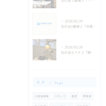
弘の会２番棟♪『『いちにちの終わりに...』』
2026/05/29
弘の会1番棟♪『台風大丈夫かなぁ？』
2026/05/28
弘の会エイド♪『朝から、お腹減った〜大興奮！ 』
タグ
Tags
入居者募集
スタッフ
重度
障害者