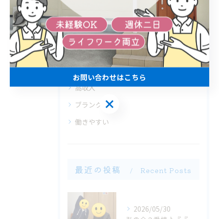
カテゴリー
Categories
全てのカテゴリー
未経験
経験者優遇
お問い合わせはこちら
高収入
お問い合わせはこちら
ブランクOK
働きやすい
最近の投稿
Recent Posts
2026/05/30